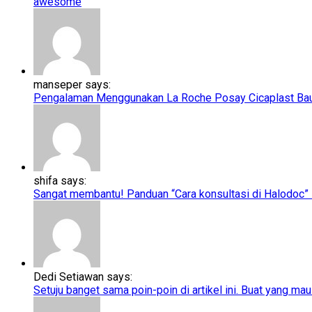
awesome
manseper says:
Pengalaman Menggunakan La Roche Posay Cicaplast Baume
shifa says:
Sangat membantu! Panduan “Cara konsultasi di Halodoc” ini
Dedi Setiawan says:
Setuju banget sama poin-poin di artikel ini. Buat yang mau 