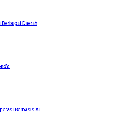
i Berbagai Daerah
ond’s
erasi Berbasis AI