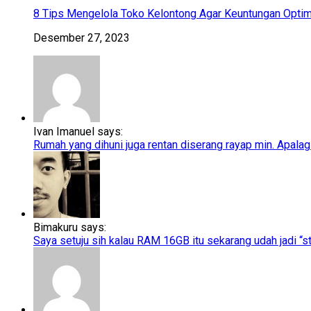
8 Tips Mengelola Toko Kelontong Agar Keuntungan Optim
Desember 27, 2023
Ivan Imanuel says:
Rumah yang dihuni juga rentan diserang rayap min. Apalagi
Bimakuru says:
Saya setuju sih kalau RAM 16GB itu sekarang udah jadi “sta