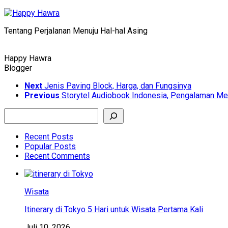
Skip
to
Tentang Perjalanan Menuju Hal-hal Asing
content
Happy Hawra
Blogger
Next
Jenis Paving Block, Harga, dan Fungsinya
Previous
Storytel Audiobook Indonesia, Pengalaman Me
Search
Recent Posts
Popular Posts
Recent Comments
Wisata
Itinerary di Tokyo 5 Hari untuk Wisata Pertama Kali
Juli 10, 2026