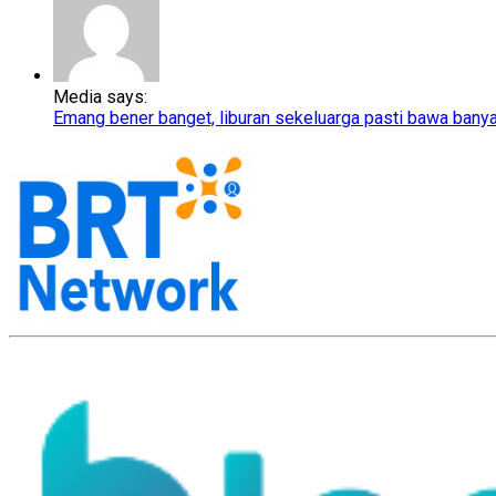
Media says:
Emang bener banget, liburan sekeluarga pasti bawa bany