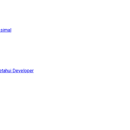
ksimal
etahui Developer