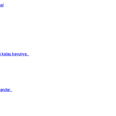
al
 kalau kayunya...
ndar...