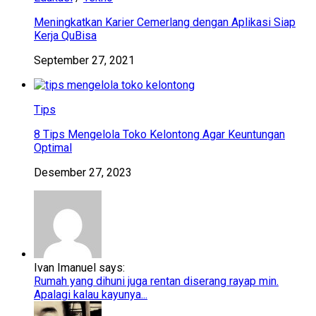
Meningkatkan Karier Cemerlang dengan Aplikasi Siap
Kerja QuBisa
September 27, 2021
Tips
8 Tips Mengelola Toko Kelontong Agar Keuntungan
Optimal
Desember 27, 2023
Ivan Imanuel says:
Rumah yang dihuni juga rentan diserang rayap min.
Apalagi kalau kayunya...