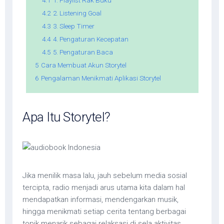
4.1
1. Playlist Rak Buku
4.2
2. Listening Goal
4.3
3. Sleep Timer
4.4
4. Pengaturan Kecepatan
4.5
5. Pengaturan Baca
5
Cara Membuat Akun Storytel
6
Pengalaman Menikmati Aplikasi Storytel
Apa Itu Storytel?
Jika menilik masa lalu, jauh sebelum media sosial
tercipta, radio menjadi arus utama kita dalam hal
mendapatkan informasi, mendengarkan musik,
hingga menikmati setiap cerita tentang berbagai
topik menarik sebagai relaksasi di sela aktivitas