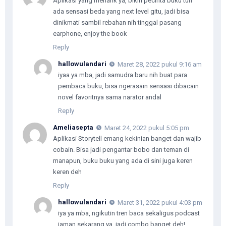
Aplikasi yang menarik ya, bikin pecinta buku tuh
ada sensasi beda yang next level gitu, jadi bisa
dinikmati sambil rebahan nih tinggal pasang
earphone, enjoy the book
Reply
hallowulandari
Maret 28, 2022 pukul 9:16 am
iyaa ya mba, jadi samudra baru nih buat para
pembaca buku, bisa ngerasain sensasi dibacain
novel favoritnya sama narator andal
Reply
Ameliasepta
Maret 24, 2022 pukul 5:05 pm
Aplikasi Storytell emang kekinian banget dan wajib
cobain. Bisa jadi pengantar bobo dan teman di
manapun, buku buku yang ada di sini juga keren
keren deh
Reply
hallowulandari
Maret 31, 2022 pukul 4:03 pm
iya ya mba, ngikutin tren baca sekaligus podcast
jaman sekarang ya, jadi combo banget deh!