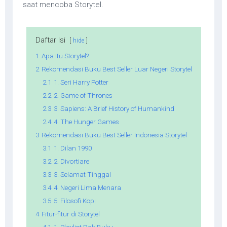
saat mencoba Storytel.
Daftar Isi
hide
1
Apa Itu Storytel?
2
Rekomendasi Buku Best Seller Luar Negeri Storytel
2.1
1. Seri Harry Potter
2.2
2. Game of Thrones
2.3
3. Sapiens: A Brief History of Humankind
2.4
4. The Hunger Games
3
Rekomendasi Buku Best Seller Indonesia Storytel
3.1
1. Dilan 1990
3.2
2. Divortiare
3.3
3. Selamat Tinggal
3.4
4. Negeri Lima Menara
3.5
5. Filosofi Kopi
4
Fitur-fitur di Storytel