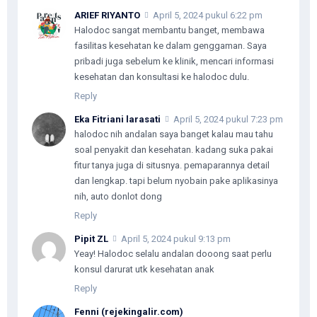
ARIEF RIYANTO
April 5, 2024 pukul 6:22 pm
Halodoc sangat membantu banget, membawa
fasilitas kesehatan ke dalam genggaman. Saya
pribadi juga sebelum ke klinik, mencari informasi
kesehatan dan konsultasi ke halodoc dulu.
Reply
Eka Fitriani larasati
April 5, 2024 pukul 7:23 pm
halodoc nih andalan saya banget kalau mau tahu
soal penyakit dan kesehatan. kadang suka pakai
fitur tanya juga di situsnya. pemaparannya detail
dan lengkap. tapi belum nyobain pake aplikasinya
nih, auto donlot dong
Reply
Pipit ZL
April 5, 2024 pukul 9:13 pm
Yeay! Halodoc selalu andalan dooong saat perlu
konsul darurat utk kesehatan anak
Reply
Fenni (rejekingalir.com)