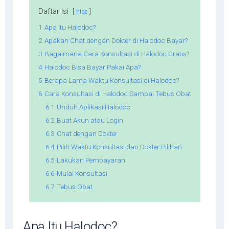
Daftar Isi
hide
1
Apa Itu Halodoc?
2
Apakah Chat dengan Dokter di Halodoc Bayar?
3
Bagaimana Cara Konsultasi di Halodoc Gratis?
4
Halodoc Bisa Bayar Pakai Apa?
5
Berapa Lama Waktu Konsultasi di Halodoc?
6
Cara Konsultasi di Halodoc Sampai Tebus Obat
6.1
Unduh Aplikasi Halodoc
6.2
Buat Akun atau Login
6.3
Chat dengan Dokter
6.4
Pilih Waktu Konsultasi dan Dokter Pilihan
6.5
Lakukan Pembayaran
6.6
Mulai Konsultasi
6.7
Tebus Obat
Apa Itu Halodoc?