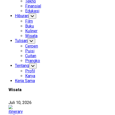
Tekno
Finansial
Edukasi
Current
Hiburan
Toggle
Child
Page
Film
Menu
Parent
Buku
Kuliner
Current
Wisata
Page:
Tulisan
Toggle
Child
Cerpen
Menu
Puisi
Cuitan
Prangko
Tentang
Toggle
Child
Profil
Menu
Karya
Kerja Sama
Wisata
Juli 10, 2026