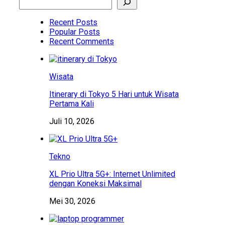
Recent Posts
Popular Posts
Recent Comments
Wisata
Itinerary di Tokyo 5 Hari untuk Wisata
Pertama Kali
Juli 10, 2026
Tekno
XL Prio Ultra 5G+: Internet Unlimited
dengan Koneksi Maksimal
Mei 30, 2026