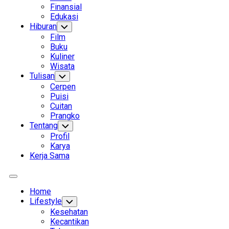
Finansial
Edukasi
Current
Hiburan
Toggle
Child
Page
Film
Menu
Parent
Buku
Kuliner
Current
Wisata
Page:
Tulisan
Toggle
Child
Cerpen
Menu
Puisi
Cuitan
Prangko
Tentang
Toggle
Child
Profil
Menu
Karya
Kerja Sama
Expand
Menu
Home
Lifestyle
Toggle
Child
Kesehatan
Menu
Kecantikan