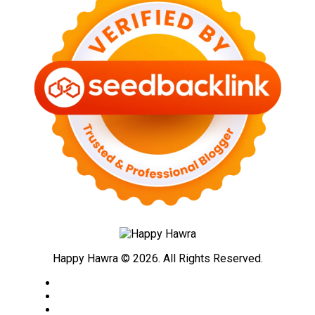
Happy Hawra © 2026. All Rights Reserved.