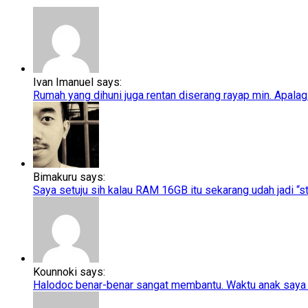
Ivan Imanuel says:
Rumah yang dihuni juga rentan diserang rayap min. Apalagi
Bimakuru says:
Saya setuju sih kalau RAM 16GB itu sekarang udah jadi “sta
Kounnoki says:
Halodoc benar-benar sangat membantu. Waktu anak saya t