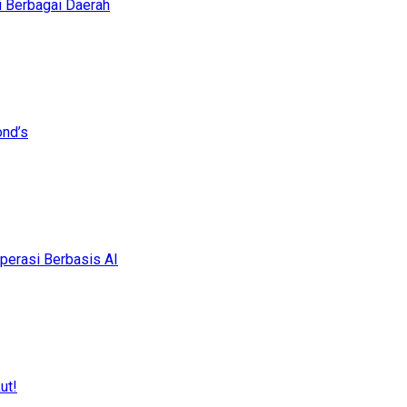
i Berbagai Daerah
ond’s
erasi Berbasis AI
ut!