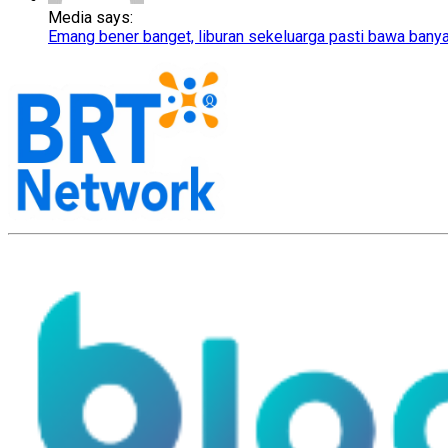
Media says:
Emang bener banget, liburan sekeluarga pasti bawa bany