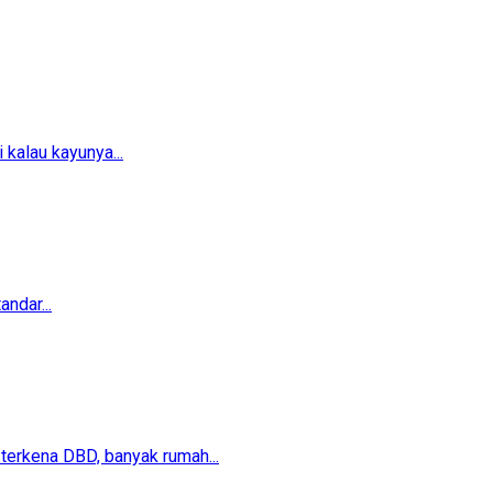
 kalau kayunya...
ndar...
erkena DBD, banyak rumah...