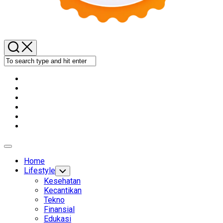
Expand
Menu
Home
Lifestyle
Toggle
Child
Kesehatan
Menu
Kecantikan
Tekno
Finansial
Edukasi