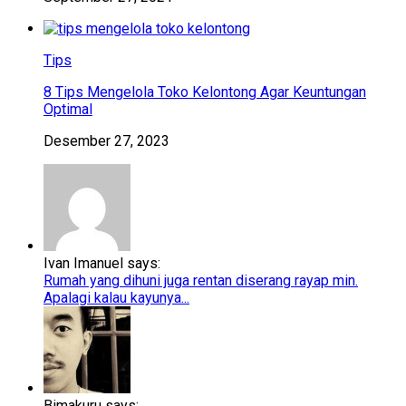
Tips
8 Tips Mengelola Toko Kelontong Agar Keuntungan
Optimal
Desember 27, 2023
Ivan Imanuel says:
Rumah yang dihuni juga rentan diserang rayap min.
Apalagi kalau kayunya...
Bimakuru says: