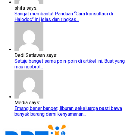
shifa says:
Sangat membantu! Panduan “Cara konsultasi di
Halodoc” ini jelas dan ringkas...
Dedi Setiawan says:
Setuju banget sama poin-poin di artikel ini. Buat yang
mau ngobrol...
Media says:
Emang bener banget, liburan sekeluarga pasti bawa
banyak barang demi kenyamanan...