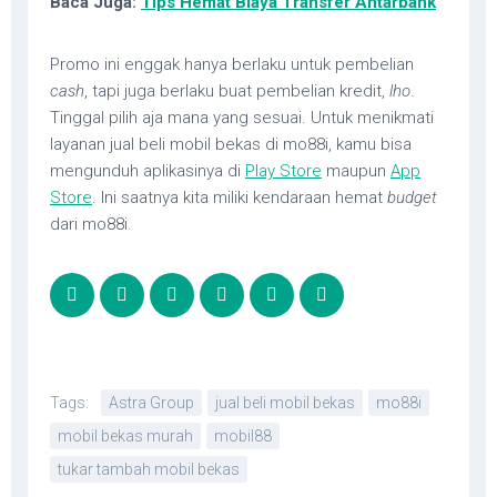
Baca Juga:
Tips Hemat Biaya Transfer Antarbank
Promo ini enggak hanya berlaku untuk pembelian
cash
, tapi juga berlaku buat pembelian kredit,
lho
.
Tinggal pilih aja mana yang sesuai. Untuk menikmati
layanan jual beli mobil bekas di mo88i, kamu bisa
mengunduh aplikasinya di
Play Store
maupun
App
Store
. Ini saatnya kita miliki kendaraan hemat
budget
dari mo88i.
Tags:
Astra Group
jual beli mobil bekas
mo88i
mobil bekas murah
mobil88
tukar tambah mobil bekas