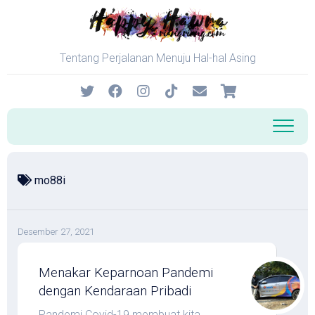
Skip
to
content
Tentang Perjalanan Menuju Hal-hal Asing
mo88i
Desember 27, 2021
Menakar Keparnoan Pandemi
dengan Kendaraan Pribadi
Pandemi Covid-19 membuat kita