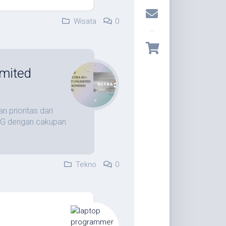
Wisata
0
imited
n prioritas dari
 5G dengan cakupan
Tekno
0