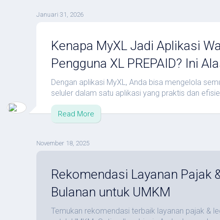
Januari 31, 2026
Kenapa MyXL Jadi Aplikasi Waj
Pengguna XL PREPAID? Ini Al
Dengan aplikasi MyXL, Anda bisa mengelola sem
seluler dalam satu aplikasi yang praktis dan efisie
Read More
November 18, 2025
Rekomendasi Layanan Pajak &
Bulanan untuk UMKM
Temukan rekomendasi terbaik layanan pajak & le