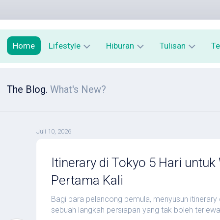
Home
Lifestyle
Hiburan
Tulisan
Te
Kesehatan
Film
Cerpen
P
The Blog.
What's New?
Kecantikan
Buku
Puisi
K
Tekno
Kuliner
Cuitan
Juli 10, 2026
Finansial
Wisata
Prangko
Edukasi
Itinerary di Tokyo 5 Hari untuk
Pertama Kali
Bagi para pelancong pemula, menyusun itinerary 
sebuah langkah persiapan yang tak boleh terlewa