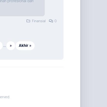
nan profesional dari
Finansial
0
...
»
Akhir »
served.