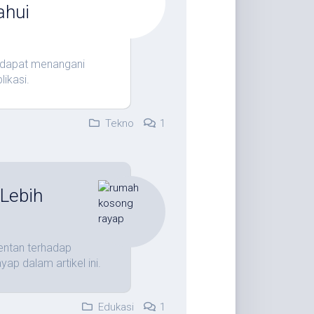
ahui
 dapat menangani
likasi.
Tekno
1
Lebih
entan terhadap
ap dalam artikel ini.
Edukasi
1