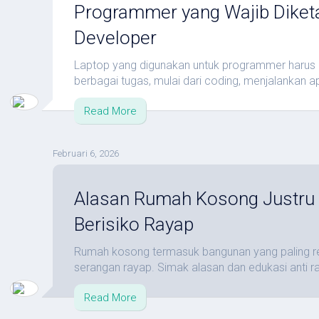
Programmer yang Wajib Diket
Developer
Laptop yang digunakan untuk programmer harus
berbagai tugas, mulai dari coding, menjalankan ap
Read More
Februari 6, 2026
Alasan Rumah Kosong Justru 
Berisiko Rayap
Rumah kosong termasuk bangunan yang paling r
serangan rayap. Simak alasan dan edukasi anti ray
Read More