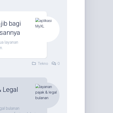
ib bagi
asannya
ua layanan
n.
Tekno
0
 Legal
gal bulanan