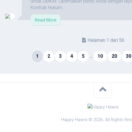
untuk UMKM. Optimalkan bisnis Anda dengan laya
Kontrak Hukum.
Read More
Halaman 1 dari 56
1
2
3
4
5
...
10
20
30
Happy Hawra © 2026. All Rights Re