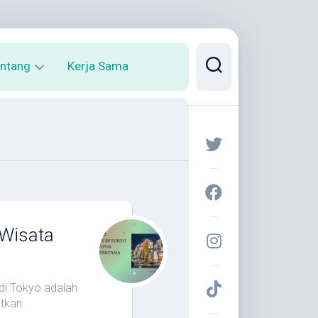
ntang
Kerja Sama
rofil
arya
 Wisata
di Tokyo adalah
tkan.