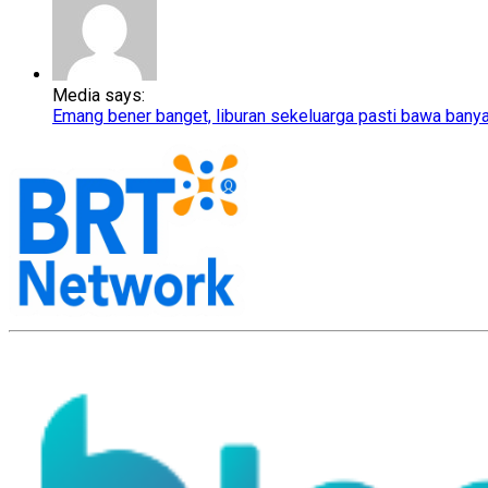
Media says:
Emang bener banget, liburan sekeluarga pasti bawa bany