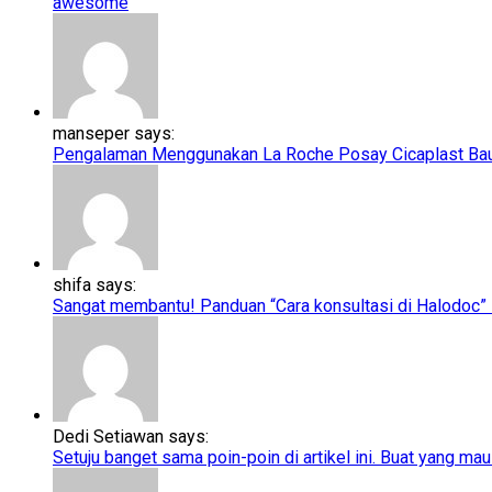
awesome
manseper says:
Pengalaman Menggunakan La Roche Posay Cicaplast Baume
shifa says:
Sangat membantu! Panduan “Cara konsultasi di Halodoc” ini
Dedi Setiawan says:
Setuju banget sama poin-poin di artikel ini. Buat yang mau 