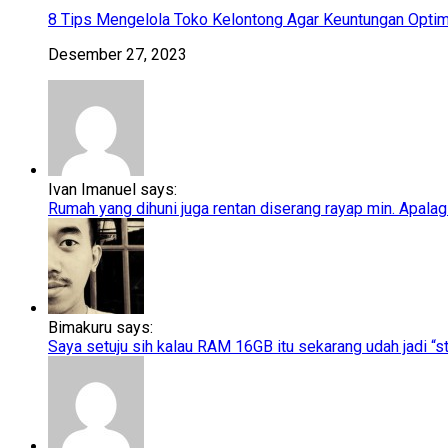
8 Tips Mengelola Toko Kelontong Agar Keuntungan Optim
Desember 27, 2023
Ivan Imanuel says:
Rumah yang dihuni juga rentan diserang rayap min. Apalagi
Bimakuru says:
Saya setuju sih kalau RAM 16GB itu sekarang udah jadi “sta