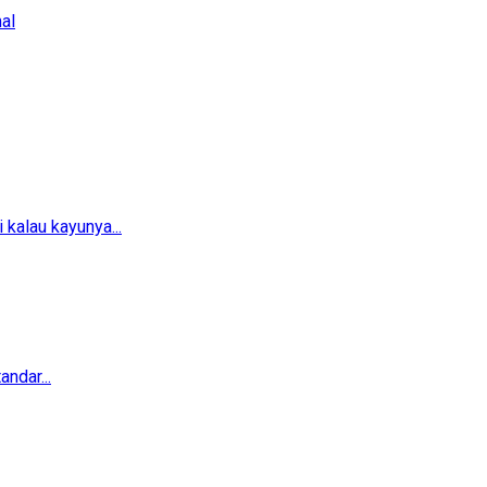
al
 kalau kayunya...
ndar...