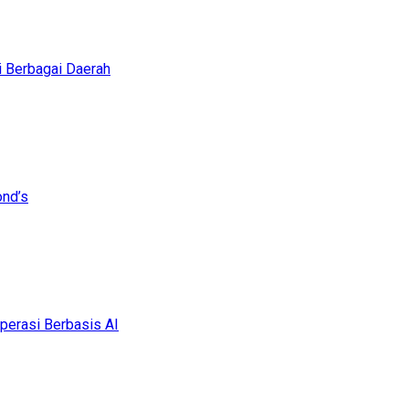
i Berbagai Daerah
ond’s
erasi Berbasis AI