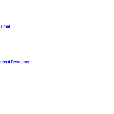
ksimal
etahui Developer