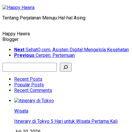
Skip
to
Tentang Perjalanan Menuju Hal-hal Asing
content
Happy Hawra
Blogger
Next
SehatQ.com, Asisten Digital Mengelola Kesehatan
Previous
Cerpen: Pertemuan
Search
Recent Posts
Popular Posts
Recent Comments
Wisata
Itinerary di Tokyo 5 Hari untuk Wisata Pertama Kali
Juli 10, 2026