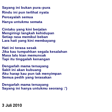
Sayang
ini
bukan
pura
–
pura
Rindu
ini
pun
terlihat
nyata
Percayalah
semua
Hanya
untukmu
semata
Cintaku
yang
kini
berjalan
Mengiringi
langkah
kehidupan
Setiap
rasa
memikul
beban
Lara
hati
yang
kini
membayang
Hati
ini
terasa
sesak
Jika
kau
tumpahkan
segala
kesalahan
Masa
lalu
kian
memuncak
Tapi
itu
tinggalah
kenangan
Dengarlah
mama
tersayang
Sakit
ini
akan
kubuang
Aku
harap
kau
pun
tak
menyimpan
Semua
pedih
yang
terasakan
Dengarlah
mama
tersayang
Sayang
ini
hanya
untukmu
seorang
:’)
3 Juli 2010