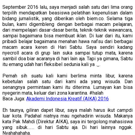
September 2016 lalu, saya menjadi salah satu dari lima orang
terpilih mendapatkan beasiswa pelatihan kepenulisan dalam
bidang jurnalistik, yang diberikan oleh biem.co. Selama tiga
bulan, kami digembleng dengan berbagai macam pelajaran,
dari mempelajari dasar-dasar berita, teknik-teknik wawancara,
sampai bagaimana bisa membuat iklan. Di luar dari itu, kami
pribadi belajar bagaimana menahan hawa nafsu dari berbagai
macam acara keren di Hari Sabtu. Saya sendiri kadang
nyecroll acara di grup lain suka sampai tutup mata, karena
sambil doa biar acaranya di hari lain aja. Tapi ya gimana, Sabtu
itu emang udah hari fleksibel sedunia kali ya ._.
Pernah sih suatu kali kami berlima minta libur, karena
kebetulan salah satu dari kami ada yang wisuda. Dan
senangnya permintaan kami itu diterima. Lumayan kan bisa
nyegerin mata, keluar dari zona karantina. #halah
Baca Juga:
Akademi Indonesia Kreatif (AIKA) 2016
Eh taunya, giliran dapet libur, saya malah harus ikut
camp
di
luar kota. Padahal niatnya mau ngehadirin wisuda. Makanya
kata Pak Mahdi (Direktur AIKA), saya ini tergolong mahasiswa
yang sibuk……. di hari Sabtu aja. Di hari lainnya nggak.
Nyahahahaha.