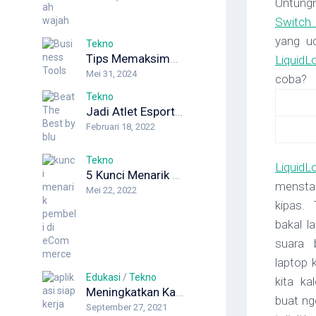
Untung
Switch
yang ud
Tekno
Tips Memaksimalkan Produktivitas dengan Manajemen Operasi Berbasis AI
LiquidL
Mei 31, 2024
coba?
Tekno
Jadi Atlet Esports Lewat Beat The Best by blu? Siapa Takut!
Februari 18, 2022
Tekno
Liquid
5 Kunci Menarik Pembeli di eCommerce, Yuk Jualan Online!
mensta
Mei 22, 2022
kipas.
bakal l
suara b
laptop 
Edukasi
/
Tekno
kita ka
Meningkatkan Karier Cemerlang dengan Aplikasi Siap Kerja QuBisa
buat nge
September 27, 2021