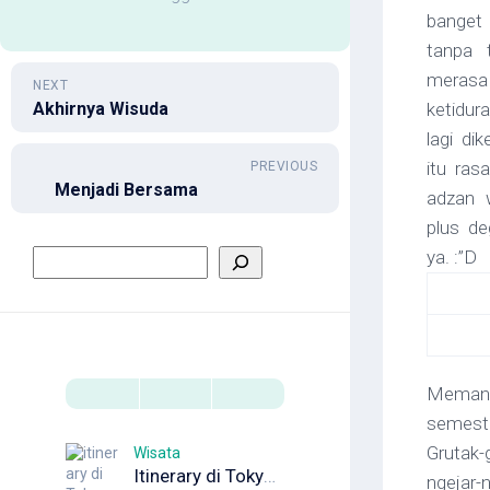
banget 
tanpa 
merasa
NEXT
Akhirnya Wisuda
ketidur
lagi dik
itu ra
PREVIOUS
Menjadi Bersama
adzan 
plus de
ya. :”D
Memang
semest
Grutak-
Wisata
Itinerary di Tokyo 5 Hari untuk Wisata Pertama Kali
ngejar-