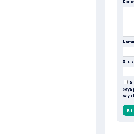
Kome
Nam
Situs
Si
saya 
saya 