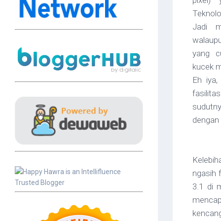
pixel)
Teknol
Jadi m
walaup
yang c
kucek
ma
Eh iya
fasili
sudutn
dengan 
Kelebi
ngasih 
3.1 di 
mencapa
kencang