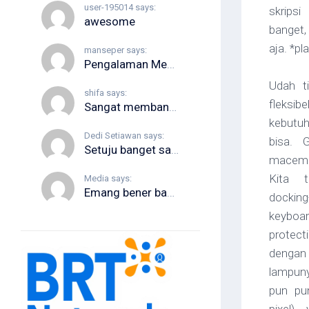
user-195014 says:
skrips
awesome
banget,
aja. *pl
manseper says:
Pengalaman Menggunakan La Roche Posay Cicaplast Baume B5+​​ Tekstur wajah pun...
Udah ti
shifa says:
fleksib
Sangat membantu! Panduan “Cara konsultasi di Halodoc” ini jelas dan ringkas...
kebutuh
Dedi Setiawan says:
bisa. 
Setuju banget sama poin-poin di artikel ini. Buat yang mau ngobrol...
macem…
Kita t
Media says:
Emang bener banget, liburan sekeluarga pasti bawa banyak barang demi kenyamanan...
docking
keybo
protect
dengan
lampun
pun pu