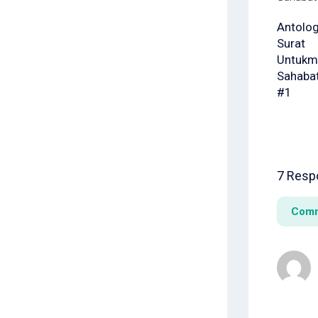
Antolog
Surat
Untukm
Sahaba
#1
7 Resp
Com