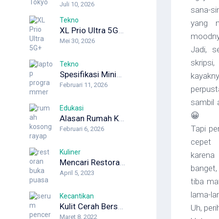
Juli 10, 2026
sana-si
Tekno
yang m
XL Prio Ultra 5G+: Internet Unlimited dengan Koneksi Maksimal
moodny
Mei 30, 2026
Jadi, s
skrips
Tekno
Spesifikasi Minimum Laptop Programmer yang Wajib Diketahui Developer
kayakn
Februari 11, 2026
perpust
sambil 
Edukasi
😀
Alasan Rumah Kosong Justru Lebih Berisiko Rayap
Tapi pe
Februari 6, 2026
cepet 
Kuliner
karena
Mencari Restoran Buka Puasa dengan Hidangan Khas dari Berbagai Daerah
banget,
April 5, 2023
tiba mat
lama-la
Kecantikan
Kulit Cerah Berseri dengan Serum Pencerah Wajah dari Pond’s
Uh, peri
Maret 8, 2022