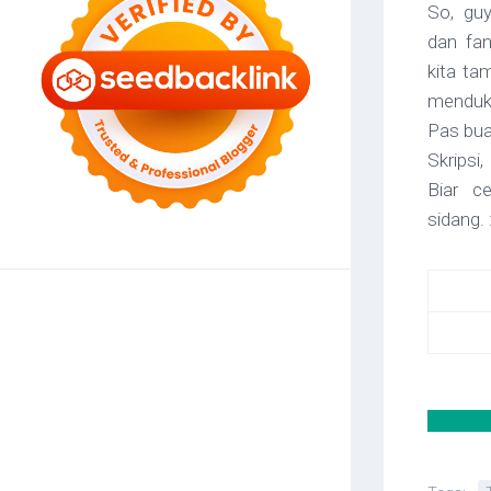
So, gu
dan
fa
kita ta
menduku
Pas bua
Skripsi,
Biar c
sidang. :
X
Faceb