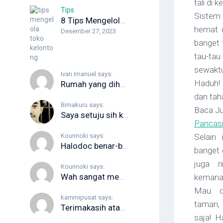
tali di k
Tips
Sistem
8 Tips Mengelola Toko Kelontong Agar Keuntungan Optimal
hemat d
Desember 27, 2023
banget 
tau-tau
sewakt
Ivan Imanuel says:
Haduh!
Rumah yang dihuni juga rentan diserang rayap min. Apalagi kalau kayunya...
dan tah
Bimakuru says:
Baca J
Saya setuju sih kalau RAM 16GB itu sekarang udah jadi “standar...
Pancasi
Kounnoki says:
Selain 
Halodoc benar-benar sangat membantu. Waktu anak saya terkena DBD, banyak rumah...
banget 
juga r
Kounnoki says:
Wah sangat membantu sekali ini artikel ini, kebetulan saya lagi cari...
kemana 
Mau di
kammipusat says:
taman, 
Terimakasih atas rekomendasi aplikasinya, semoga website kamu semakin berkembang dan terus...
saja! H