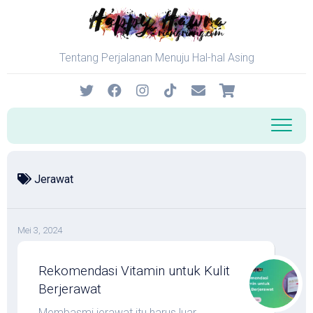
Skip
to
content
Tentang Perjalanan Menuju Hal-hal Asing
Jerawat
Mei 3, 2024
Rekomendasi Vitamin untuk Kulit
Berjerawat
Membasmi jerawat itu harus luar