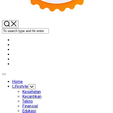
Expand
Menu
Home
Lifestyle
Toggle
Child
Kesehatan
Menu
Kecantikan
Tekno
Finansial
Edukasi