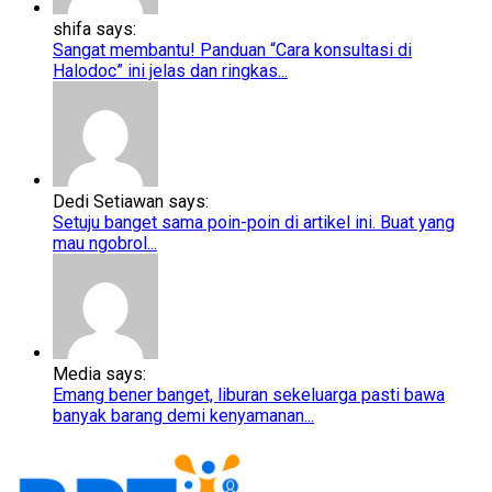
shifa says:
Sangat membantu! Panduan “Cara konsultasi di
Halodoc” ini jelas dan ringkas...
Dedi Setiawan says:
Setuju banget sama poin-poin di artikel ini. Buat yang
mau ngobrol...
Media says:
Emang bener banget, liburan sekeluarga pasti bawa
banyak barang demi kenyamanan...