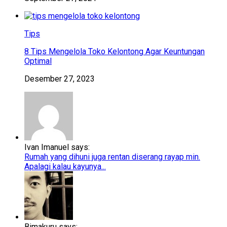
Tips
8 Tips Mengelola Toko Kelontong Agar Keuntungan
Optimal
Desember 27, 2023
Ivan Imanuel says:
Rumah yang dihuni juga rentan diserang rayap min.
Apalagi kalau kayunya...
Bimakuru says: