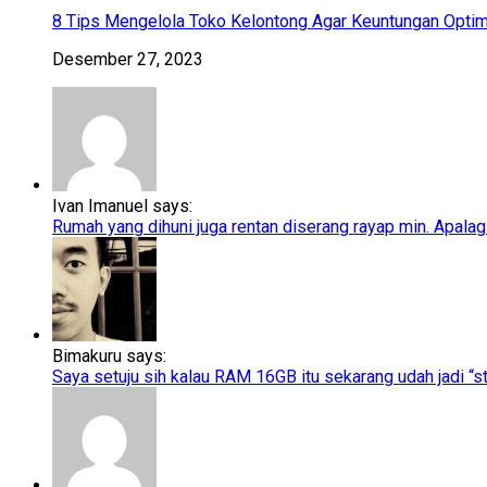
8 Tips Mengelola Toko Kelontong Agar Keuntungan Optim
Desember 27, 2023
Ivan Imanuel says:
Rumah yang dihuni juga rentan diserang rayap min. Apalagi
Bimakuru says:
Saya setuju sih kalau RAM 16GB itu sekarang udah jadi “sta