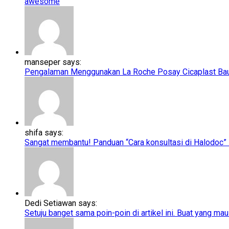
awesome
manseper says:
Pengalaman Menggunakan La Roche Posay Cicaplast Baume
shifa says:
Sangat membantu! Panduan “Cara konsultasi di Halodoc” ini
Dedi Setiawan says:
Setuju banget sama poin-poin di artikel ini. Buat yang mau 