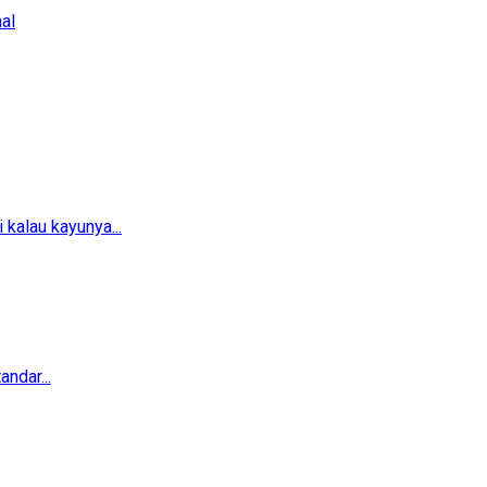
al
 kalau kayunya...
ndar...