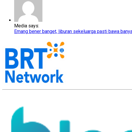
Media says:
Emang bener banget, liburan sekeluarga pasti bawa bany