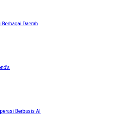
i Berbagai Daerah
ond’s
erasi Berbasis AI