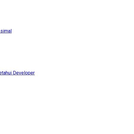
ksimal
etahui Developer