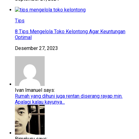
Tips
8 Tips Mengelola Toko Kelontong Agar Keuntungan
Optimal
Desember 27, 2023
Ivan Imanuel says:
Rumah yang dihuni juga rentan diserang rayap min.
Apalagi kalau kayunya...
Bimakuru says: