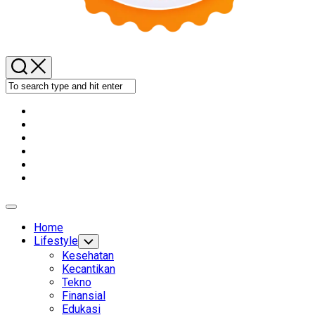
Expand
Menu
Home
Lifestyle
Toggle
Child
Kesehatan
Menu
Kecantikan
Tekno
Finansial
Edukasi