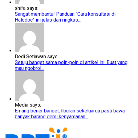
shifa says:
Sangat membantu! Panduan “Cara konsultasi di
Halodoc” ini jelas dan ringkas...
Dedi Setiawan says:
Setuju banget sama poin-poin di artikel ini. Buat yang
mau ngobrol...
Media says:
Emang bener banget, liburan sekeluarga pasti bawa
banyak barang demi kenyamanan...