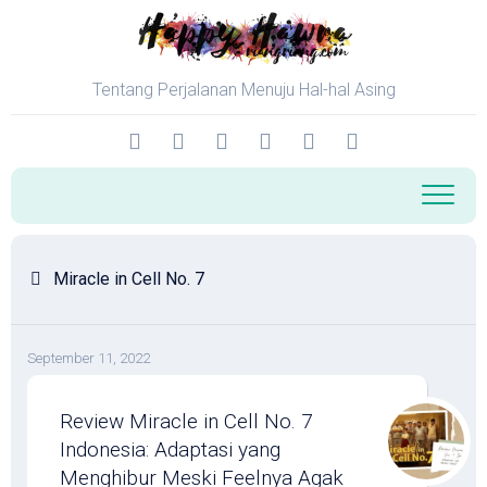
Skip
to
content
Tentang Perjalanan Menuju Hal-hal Asing
Miracle in Cell No. 7
September 11, 2022
Review Miracle in Cell No. 7
Indonesia: Adaptasi yang
Menghibur Meski Feelnya Agak