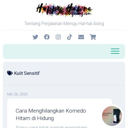
Skip
to
content
Tentang Perjalanan Menuju Hal-hal Asing
Kulit Sensitif
Mei 26, 2025
Cara Menghilangkan Komedo
Hitam di Hidung
Siapa yang tidak pernah mengalami