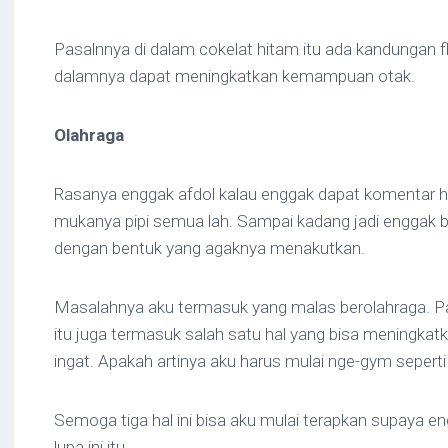
Pasalnnya di dalam cokelat hitam itu ada kandungan f
dalamnya dapat meningkatkan kemampuan otak.
Olahraga
Rasanya enggak afdol kalau enggak dapat komentar ha
mukanya pipi semua lah. Sampai kadang jadi enggak bera
dengan bentuk yang agaknya menakutkan.
Masalahnya aku termasuk yang malas berolahraga. Pa
itu juga termasuk salah satu hal yang bisa meningk
ingat. Apakah artinya aku harus mulai nge-gym sepert
Semoga tiga hal ini bisa aku mulai terapkan supaya eng
lupa ini itu.