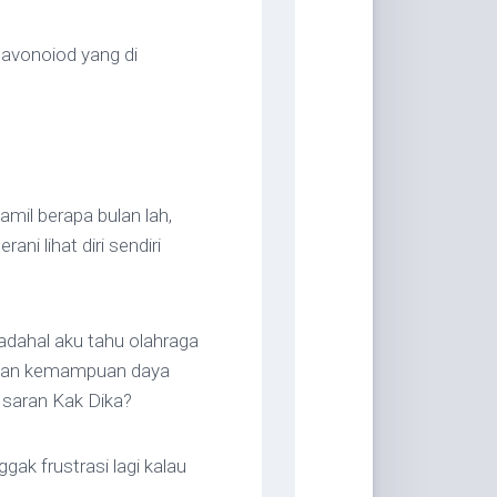
lavonoiod yang di
mil berapa bulan lah,
ni lihat diri sendiri
dahal aku tahu olahraga
atkan kemampuan daya
i saran Kak Dika?
gak frustrasi lagi kalau