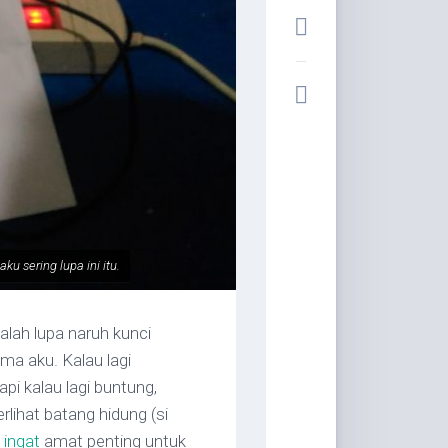
ku sering lupa ini itu.
alah lupa naruh kunci
ama aku. Kalau lagi
pi kalau lagi buntung,
rlihat batang hidung (si
 ingat
amat penting untuk