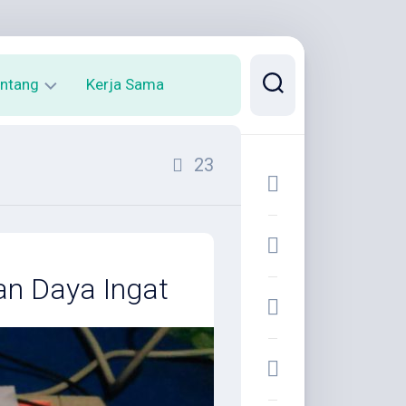
ntang
Kerja Sama
rofil
23
arya
an Daya Ingat