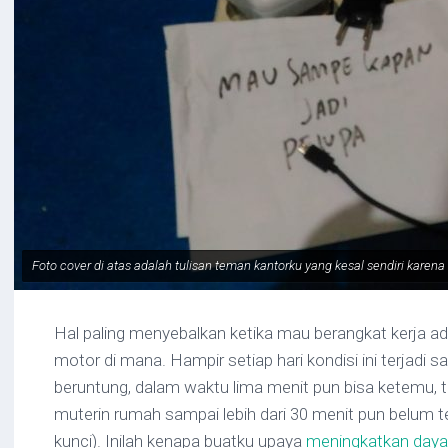
Foto cover di atas adalah tulisan teman kantorku yang kesal sendiri karena a
Hal paling menyebalkan ketika mau berangkat kerja ad
motor di mana. Hampir setiap hari kondisi ini terjadi s
beruntung, dalam waktu lima menit pun bisa ketemu, ta
muterin rumah sampai lebih dari 30 menit pun belum te
kunci). Inilah kenapa buatku upaya
meningkatkan daya