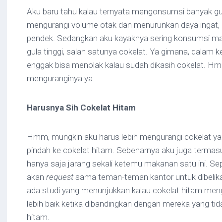
Aku baru tahu kalau ternyata mengonsumsi banyak g
mengurangi volume otak dan menurunkan daya ingat,
pendek. Sedangkan aku kayaknya sering konsumsi 
gula tinggi, salah satunya cokelat. Ya gimana, dalam 
enggak bisa menolak kalau sudah dikasih cokelat. Hm
menguranginya ya.
Harusnya Sih Cokelat Hitam
Hmm, mungkin aku harus lebih mengurangi cokelat 
pindah ke cokelat hitam. Sebenarnya aku juga termas
hanya saja jarang sekali ketemu makanan satu ini. Sepe
akan
request
sama teman-teman kantor untuk dibelika
ada studi yang menunjukkan kalau cokelat hitam meng
lebih baik ketika dibandingkan dengan mereka yang t
hitam.