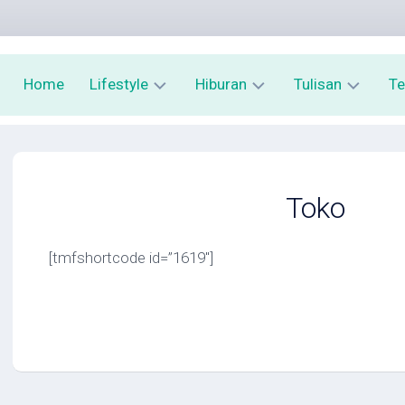
Home
Lifestyle
Hiburan
Tulisan
Te
Kesehatan
Film
Cerpen
P
Kecantikan
Buku
Puisi
K
Toko
Tekno
Kuliner
Cuitan
[tmfshortcode id=”1619″]
Finansial
Wisata
Prangko
Edukasi