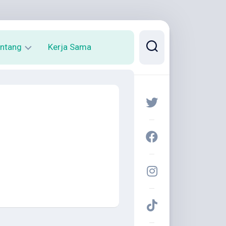
ntang
Kerja Sama
rofil
arya