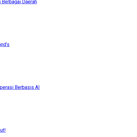
i Berbagai Daerah
ond’s
erasi Berbasis AI
ut!