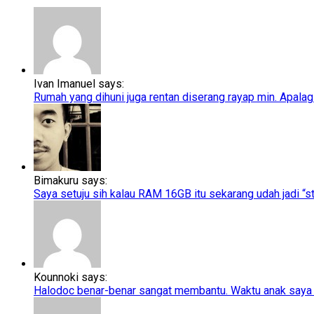
Ivan Imanuel says:
Rumah yang dihuni juga rentan diserang rayap min. Apalagi
Bimakuru says:
Saya setuju sih kalau RAM 16GB itu sekarang udah jadi “sta
Kounnoki says:
Halodoc benar-benar sangat membantu. Waktu anak saya t