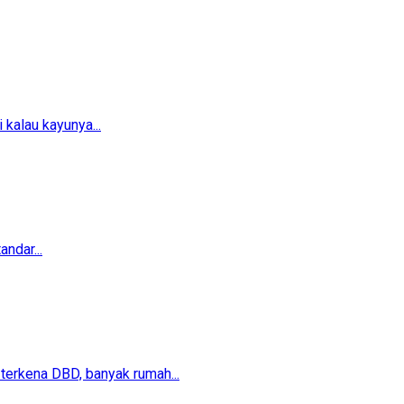
 kalau kayunya...
ndar...
erkena DBD, banyak rumah...