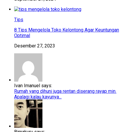
Tips
8 Tips Mengelola Toko Kelontong Agar Keuntungan
Optimal
Desember 27, 2023
Ivan Imanuel says:
Rumah yang dihuni juga rentan diserang rayap min.
Apalagi kalau kayunya...
Bimakuru says: