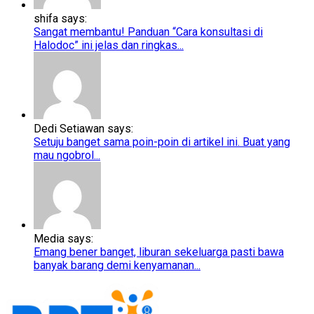
shifa says:
Sangat membantu! Panduan “Cara konsultasi di
Halodoc” ini jelas dan ringkas...
Dedi Setiawan says:
Setuju banget sama poin-poin di artikel ini. Buat yang
mau ngobrol...
Media says:
Emang bener banget, liburan sekeluarga pasti bawa
banyak barang demi kenyamanan...