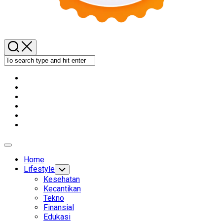
Expand
Menu
Home
Lifestyle
Toggle
Child
Kesehatan
Menu
Kecantikan
Tekno
Finansial
Edukasi