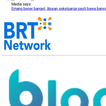
Media says:
Emang bener banget, liburan sekeluarga pasti bawa bany