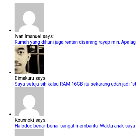
Ivan Imanuel says:
Rumah yang dihuni juga rentan diserang rayap min. Apalagi
Bimakuru says:
Saya setuju sih kalau RAM 16GB itu sekarang udah jadi “sta
Kounnoki says:
Halodoc benar-benar sangat membantu. Waktu anak saya t