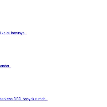
 kalau kayunya...
ndar...
erkena DBD, banyak rumah...