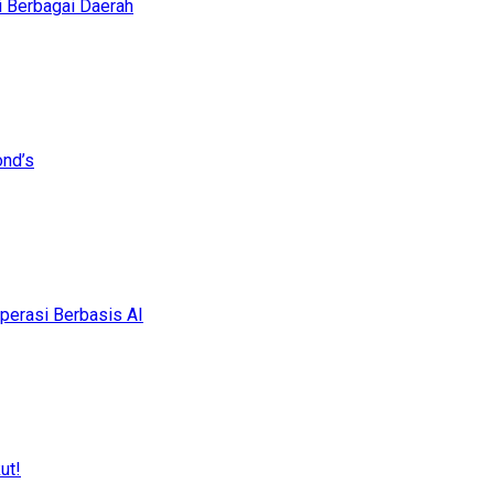
i Berbagai Daerah
ond’s
erasi Berbasis AI
ut!