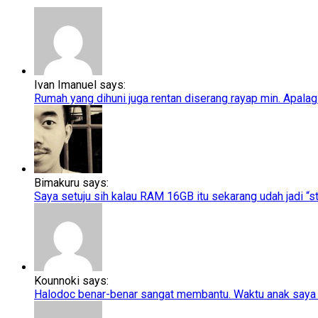
Ivan Imanuel says:
Rumah yang dihuni juga rentan diserang rayap min. Apalagi
Bimakuru says:
Saya setuju sih kalau RAM 16GB itu sekarang udah jadi “sta
Kounnoki says:
Halodoc benar-benar sangat membantu. Waktu anak saya t