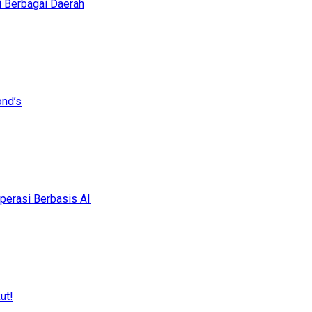
i Berbagai Daerah
ond’s
erasi Berbasis AI
ut!