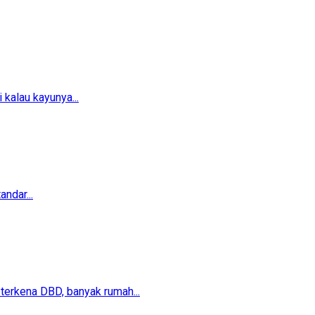
 kalau kayunya...
ndar...
erkena DBD, banyak rumah...