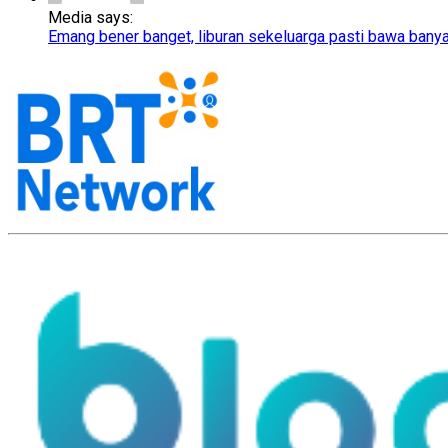
Media says:
Emang bener banget, liburan sekeluarga pasti bawa bany