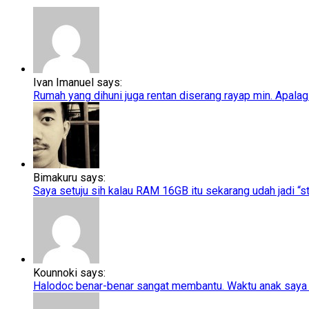
Ivan Imanuel says:
Rumah yang dihuni juga rentan diserang rayap min. Apalagi
Bimakuru says:
Saya setuju sih kalau RAM 16GB itu sekarang udah jadi “sta
Kounnoki says:
Halodoc benar-benar sangat membantu. Waktu anak saya t