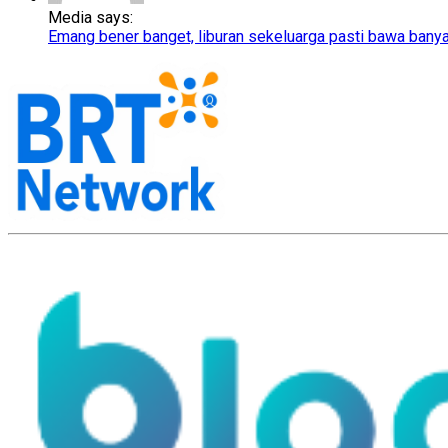
Media says:
Emang bener banget, liburan sekeluarga pasti bawa bany