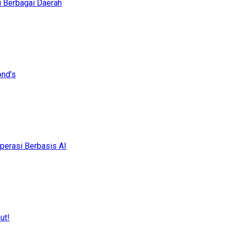
i Berbagai Daerah
ond’s
erasi Berbasis AI
ut!