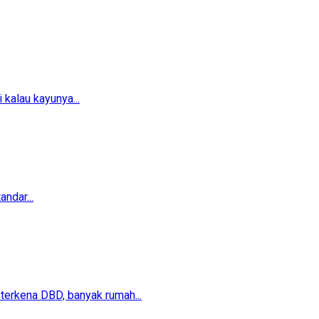
 kalau kayunya...
ndar...
erkena DBD, banyak rumah...