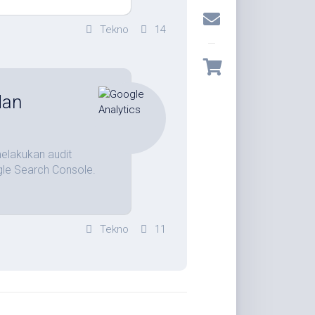
Tekno
14
dan
melakukan audit
gle Search Console.
Tekno
11