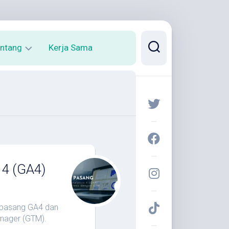
ntang
Kerja Sama
rofil
arya
 4 (GA4)
a pasang GA4 dan
nager (GTM).