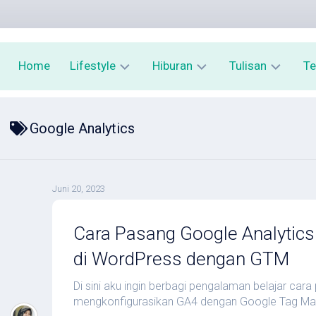
Home
Lifestyle
Hiburan
Tulisan
Te
Kesehatan
Film
Cerpen
P
Google Analytics
Kecantikan
Buku
Puisi
K
Tekno
Kuliner
Cuitan
Juni 20, 2023
Finansial
Wisata
Prangko
Edukasi
Cara Pasang Google Analytics
di WordPress dengan GTM
Di sini aku ingin berbagi pengalaman belajar car
mengkonfigurasikan GA4 dengan Google Tag Ma