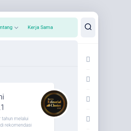
ntang
Kerja Sama
rofil
arya
ni
21
 tahun melalui
adi rekomendasi