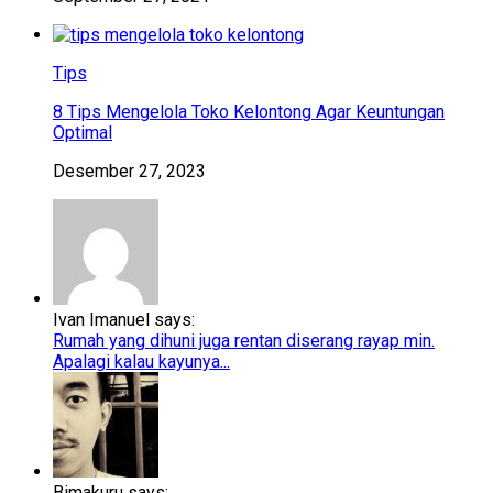
Tips
8 Tips Mengelola Toko Kelontong Agar Keuntungan
Optimal
Desember 27, 2023
Ivan Imanuel says:
Rumah yang dihuni juga rentan diserang rayap min.
Apalagi kalau kayunya...
Bimakuru says: