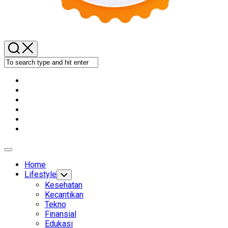
Expand
Menu
Home
Lifestyle
Toggle
Child
Kesehatan
Menu
Kecantikan
Tekno
Finansial
Edukasi