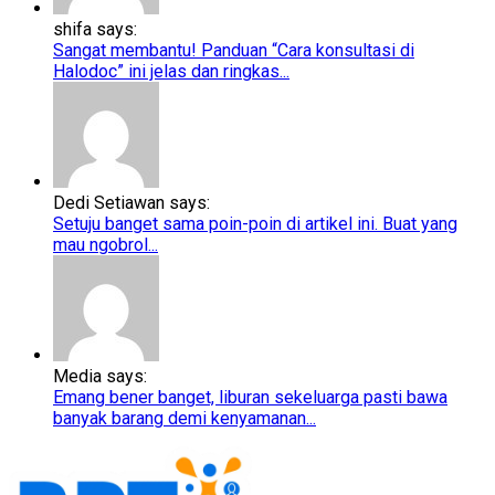
shifa says:
Sangat membantu! Panduan “Cara konsultasi di
Halodoc” ini jelas dan ringkas...
Dedi Setiawan says:
Setuju banget sama poin-poin di artikel ini. Buat yang
mau ngobrol...
Media says:
Emang bener banget, liburan sekeluarga pasti bawa
banyak barang demi kenyamanan...