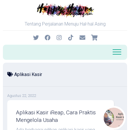
Skip
to
content
Tentang Perjalanan Menuju Hal-hal Asing
Aplikasi Kasir
Agustus 22, 2022
Aplikasi Kasir iReap, Cara Praktis
Mengelola Usaha
Ada berbagai pilihan aplikasi kasir yang