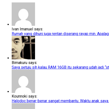
Ivan Imanuel says:
Rumah yang dihuni juga rentan diserang rayap min. Apalagi
Bimakuru says:
Saya setuju sih kalau RAM 16GB itu sekarang udah jadi “sta
Kounnoki says:
Halodoc benar-benar sangat membantu. Waktu anak saya t