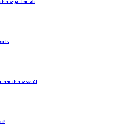
i Berbagai Daerah
ond’s
erasi Berbasis AI
ut!