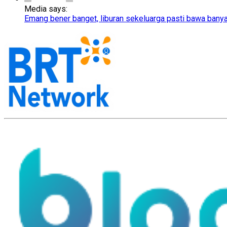
Media says:
Emang bener banget, liburan sekeluarga pasti bawa bany