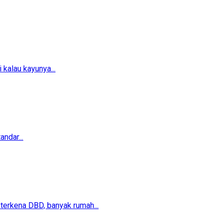
 kalau kayunya...
ndar...
erkena DBD, banyak rumah...