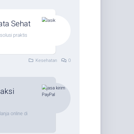
ata Sehat
olusi praktis
Kesehatan
0
saksi
anja online di