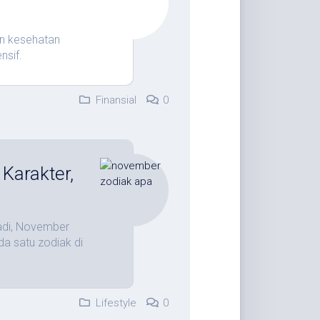
n kesehatan
nsif.
Finansial
0
Karakter,
Jadi, November
a satu zodiak di
Lifestyle
0