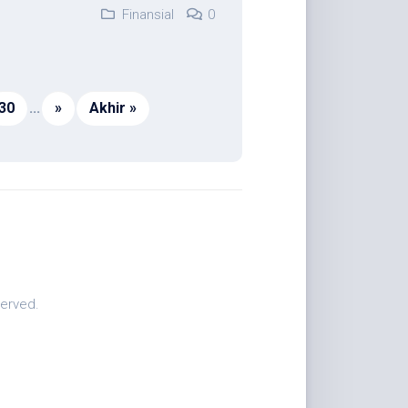
Finansial
0
30
...
»
Akhir »
served.