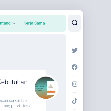
ntang
Kerja Sama
rofil
arya
 Kebutuhan
sain sendiri tapi
ntang pabrik tas di