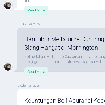
sini.
Read More
Oktober 29, 2025
Dari Libur Melbourne Cup hin
Siang Hangat di Mornington
Setiap tahun, Melbourne Cup bukan hanya tentan
tapi juga tentang momen istimewa bagi banyak k
Read More
Oktober 25, 2025
Keuntungan Beli Asuransi Kes