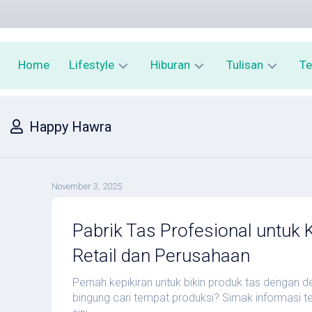
Home
Lifestyle
Hiburan
Tulisan
Te
Kesehatan
Film
Cerpen
P
Happy Hawra
Kecantikan
Buku
Puisi
K
Tekno
Kuliner
Cuitan
November 3, 2025
Finansial
Wisata
Prangko
Edukasi
Pabrik Tas Profesional untuk
Retail dan Perusahaan
Pernah kepikiran untuk bikin produk tas dengan de
bingung cari tempat produksi? Simak informasi te