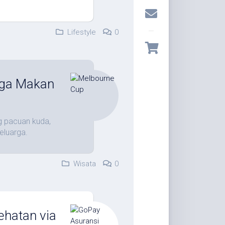
Lifestyle
0
gga Makan
g pacuan kuda,
eluarga.
Wisata
0
ehatan via