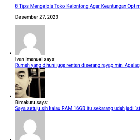
8 Tips Mengelola Toko Kelontong Agar Keuntungan Optim
Desember 27, 2023
Ivan Imanuel says:
Rumah yang dihuni juga rentan diserang rayap min. Apalagi
Bimakuru says:
Saya setuju sih kalau RAM 16GB itu sekarang udah jadi “sta