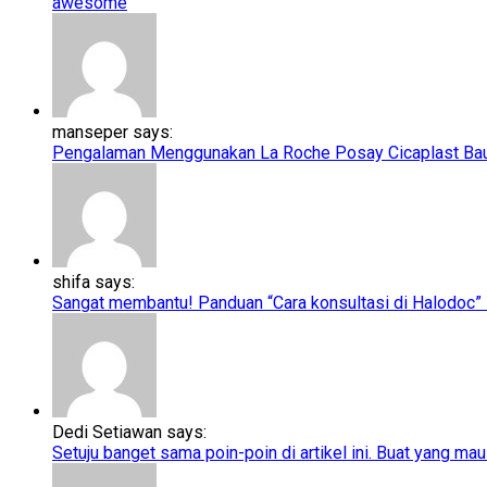
awesome
manseper says:
Pengalaman Menggunakan La Roche Posay Cicaplast Baume
shifa says:
Sangat membantu! Panduan “Cara konsultasi di Halodoc” ini
Dedi Setiawan says:
Setuju banget sama poin-poin di artikel ini. Buat yang mau 