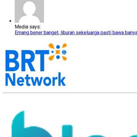
Media says:
Emang bener banget, liburan sekeluarga pasti bawa bany