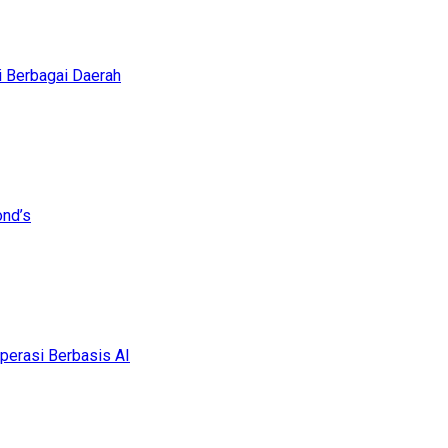
i Berbagai Daerah
ond’s
erasi Berbasis AI