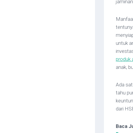
jaminan
Manfaat
tentuny
menyiap
untuk a
investas
produk 
anak, b
Ada sat
tahu pu
keuntun
dari HS
Baca J