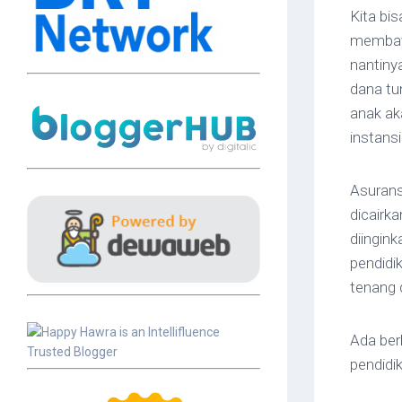
Kita bi
membay
nantiny
dana tu
anak ak
instansi
Asurans
dicairka
diingink
pendidi
tenang 
Ada ber
pendidi