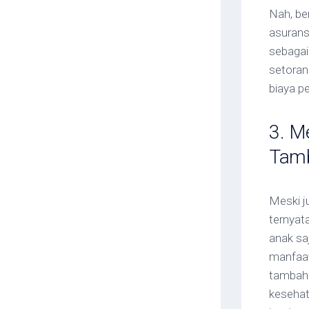
Nah, be
asuransi
sebagai
setoran
biaya p
3. M
Tam
Meski j
ternyat
anak saj
manfaat 
tambaha
kesehat