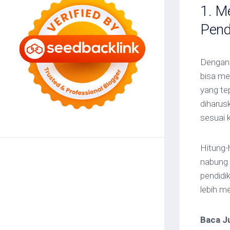
1. M
Pend
Dengan 
bisa m
yang tep
diharus
sesuai 
Hitung-h
nabung 
pendidi
lebih m
Baca J