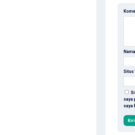
Kome
Nam
Situs
Si
saya 
saya 