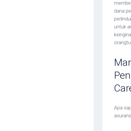
memberi
dana pe
perlind
untuk an
keingin
orangtu
Man
Pen
Car
Apa saj
asurans