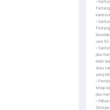
• Santu
Pertang
karena 
• Santu
Pertang
kecelak
usia 65
• Santu
jika men
lebih da
atau sa
yang leb
• Pembe
tetap ke
jika men
• Piliha
Dimulai 