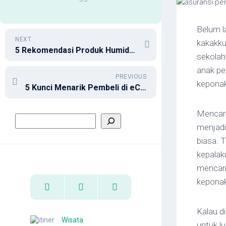
Belum l
NEXT
kakakku 
5 Rekomendasi Produk Humidifier di Marketplace
sekola
anak pe
PREVIOUS
kepona
5 Kunci Menarik Pembeli di eCommerce, Yuk Jualan Online!
Mencari
menjadi
biasa. T
kepalak
mencari
keponak
Kalau di
Wisata
untuk l