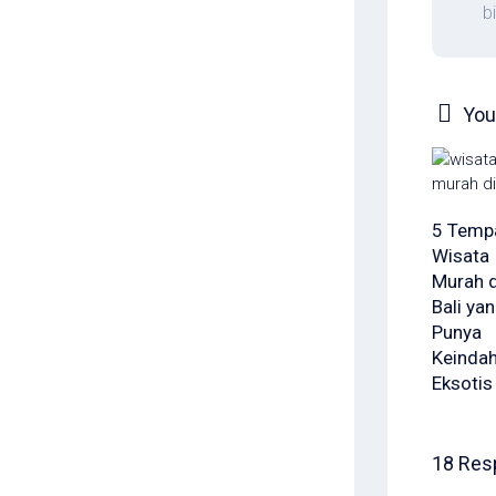
b
You 
5 Temp
Wisata
Murah d
Bali ya
Punya
Keinda
Eksotis
18 Res