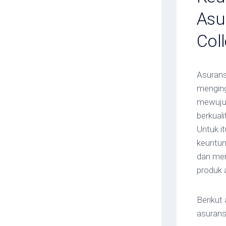
Asu
Col
Asurans
menging
mewujud
berkual
Untuk i
keuntun
dan mem
produk 
Berikut
asurans