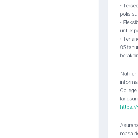
• Terse
polis s
• Fleks
untuk p
• Tenan
85 tahu
berakhir
Nah, un
informa
College 
langsung
https:/
Asurans
masa de