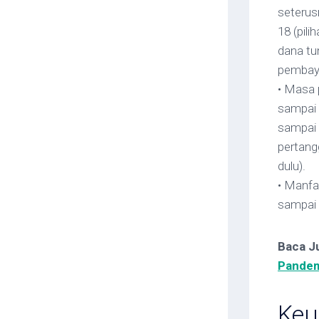
seterus
18 (pil
dana t
pembaya
• Masa 
sampai 
sampai 
pertang
dulu).
• Manfa
sampai 
Baca J
Pandem
Keu