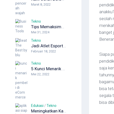
pendidi
Maret 8, 2022
anakku?
seolah 
Tekno
menikah
Tips Memaksimalkan Produktivitas dengan Manajemen Operasi Berbasis AI
banget 
Mei 31, 2024
Beneran
Tekno
Jadi Atlet Esports Lewat Beat The Best by blu? Siapa Takut!
Februari 18, 2022
Siapa p
pendidik
Tekno
saja ke
5 Kunci Menarik Pembeli di eCommerce, Yuk Jualan Online!
Mei 22, 2022
tahunny
bagaima
bisa tet
segala 
bisa dib
Edukasi
/
Tekno
Meningkatkan Karier Cemerlang dengan Aplikasi Siap Kerja QuBisa