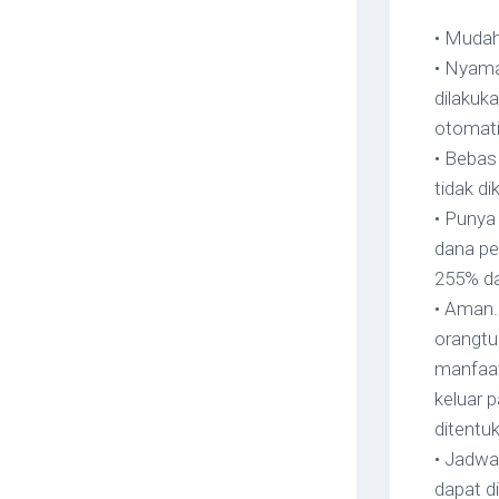
• Mudah
• Nyama
dilakuk
otomati
• Bebas
tidak di
• Punya 
dana pe
255% da
• Aman. 
orangtua
manfaat
keluar 
ditentu
• Jadwa
dapat di