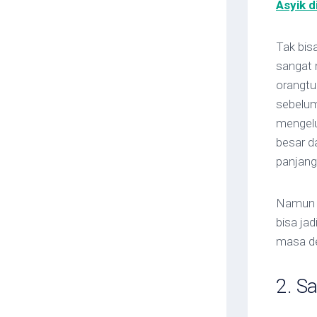
Asyik 
Tak bis
sangat 
orangtu
sebelum
mengelu
besar d
panjang
Namun d
bisa ja
masa d
2. Sa