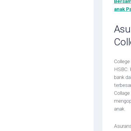
Bersam
anak P
Asu
Col
College
HSBC. H
bank da
terbesa
Collage
mengopt
anak.
Asurans