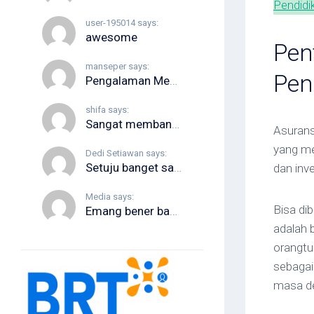
Pendidi
user-195014 says:
awesome
Pen
manseper says:
Pen
Pengalaman Menggunakan La Roche Posay Cicaplast Baume B5+​​ Tekstur wajah pun...
shifa says:
Sangat membantu! Panduan “Cara konsultasi di Halodoc” ini jelas dan ringkas...
Asurans
yang me
Dedi Setiawan says:
Setuju banget sama poin-poin di artikel ini. Buat yang mau ngobrol...
dan inv
Media says:
Bisa dib
Emang bener banget, liburan sekeluarga pasti bawa banyak barang demi kenyamanan...
adalah 
orangtu
sebagai
masa d