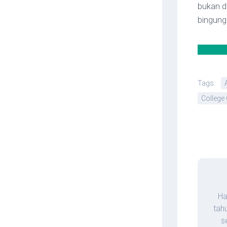
bukan d
bingung
X
Faceb
Tags:
College
Ha
tah
s