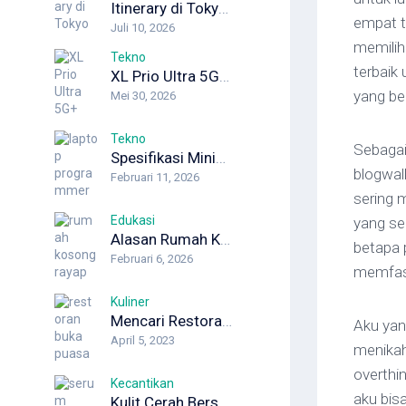
Itinerary di Tokyo 5 Hari untuk Wisata Pertama Kali
empat ta
Juli 10, 2026
memilih
Tekno
terbaik
XL Prio Ultra 5G+: Internet Unlimited dengan Koneksi Maksimal
yang be
Mei 30, 2026
Tekno
Sebagai
Spesifikasi Minimum Laptop Programmer yang Wajib Diketahui Developer
blogwal
Februari 11, 2026
sering 
Edukasi
yang se
Alasan Rumah Kosong Justru Lebih Berisiko Rayap
betapa 
Februari 6, 2026
memfasi
Kuliner
Mencari Restoran Buka Puasa dengan Hidangan Khas dari Berbagai Daerah
Aku yan
April 5, 2023
menikah
overthi
Kecantikan
aku bis
Kulit Cerah Berseri dengan Serum Pencerah Wajah dari Pond’s