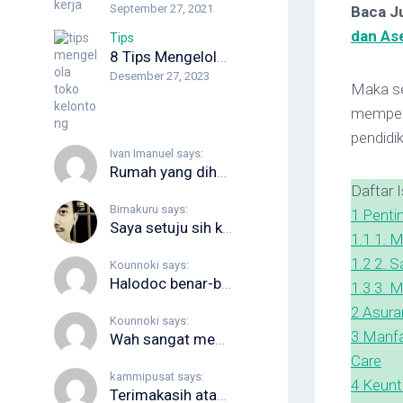
September 27, 2021
Baca J
dan Ase
Tips
8 Tips Mengelola Toko Kelontong Agar Keuntungan Optimal
Desember 27, 2023
Maka s
mempela
pendidik
Ivan Imanuel says:
Rumah yang dihuni juga rentan diserang rayap min. Apalagi kalau kayunya...
Daftar I
Bimakuru says:
1
Penti
Saya setuju sih kalau RAM 16GB itu sekarang udah jadi “standar...
1.1
1. M
1.2
2. S
Kounnoki says:
Halodoc benar-benar sangat membantu. Waktu anak saya terkena DBD, banyak rumah...
1.3
3. 
2
Asura
Kounnoki says:
3
Manfa
Wah sangat membantu sekali ini artikel ini, kebetulan saya lagi cari...
Care
kammipusat says:
4
Keunt
Terimakasih atas rekomendasi aplikasinya, semoga website kamu semakin berkembang dan terus...